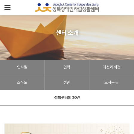
성
북
장
센터 소개
애
인
인사말
연혁
미션과 비전
자
립
조직도
정관
오시는 길
센
성북센터의 20년
터