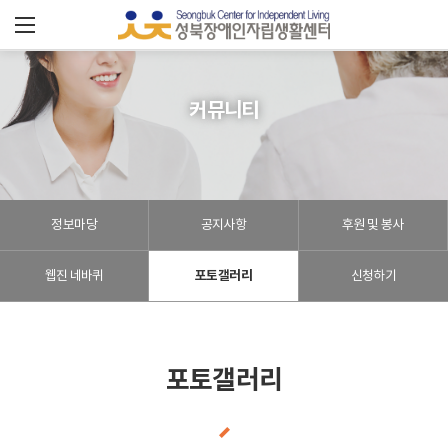
성
북
장
커뮤니티
애
인
정보마당
공지사항
후원 및 봉사
자
립
웹진 네바퀴
포토갤러리
신청하기
센
터
포토갤러리